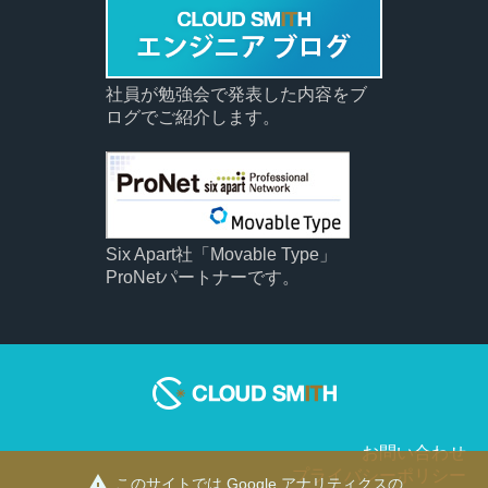
社員が勉強会で発表した内容をブ
ログでご紹介します。
Six Apart社「Movable Type」
ProNetパートナーです。
お問い合わせ
プライバシーポリシー
warning
このサイトでは Google アナリティクスの